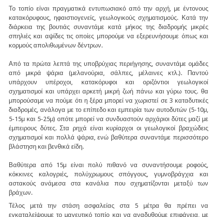
Το τοπίο είναι πραγματικά εντυπωσιακό από την αρχή, με έντονους
κατακόρυφους, ηφαιστιογενείς, γεωλογικούς σχηματισμούς. Κατά την
διάρκεια της βουτιάς συναντάμε κατά μήκος της διαδρομής μικρές
σπηλιές και αψίδες τις οποίες μπορούμε να εξερευνήσουμε όπως και
κορμούς απολιθωμένων δέντρων.
Από τα πρώτα λεπτά της υποβρύχιας περιήγησης, συναντάμε ομάδες
από μικρά ψάρια (μελανούρια, σάλπες, μέλαινες κτλ.). Παντού
υπάρχουν υπέροχοι, κατακόρυφοι και οριζόντιοι γεωλογικοί
σχηματισμοί και υπάρχει αρκετή μικρή ζωή πάνω και γύρω τους. θα
μπορούσαμε να πούμε ότι η ξέρα μπορεί να χωριστεί σε 3 καταδυτικές
διαδρομές, ανάλογα με το επίπεδο και εμπειρία των αυτοδυτών (5-10μ,
5-15μ και 5-25μ) οπότε μπορεί να συνδυαστούν αρχάριοι δύτες μαζί με
έμπειρους δύτες. Στα ρηχά είναι κυρίαρχοι οι γεωλογικοί βραχώδεις
σχηματισμοί και πολλά ψάρια, ενώ βαθύτερα συναντάμε περισσότερο
βλάστηση και βενθικά είδη.
Βαθύτερα από 15μ είναι πολύ πιθανό να συναντήσουμε ροφούς,
κόκκινες καλογριές, πολύχρωμους σπόγγους, γυμνοβράγχια και
αστακούς ανάμεσα στα κανάλια που σχηματίζονται μεταξύ των
βράχων.
Τέλος μετά την στάση ασφαλείας στα 5 μέτρα θα πρέπει να
εγκαταλείψουμε το μαγευτικό τοπίο και να αναδυθούμε επιφάνεια, με