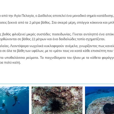
 από την Αγία Πελαγία, ο Δαίδαλος αποτελεί ένα μοναδικό σημείο κατάδυσης
ις ξεκινά από τα 2 μέτρα βάθος. Στα σκιερά μέρη, σπόγγοι κόκκινοι και μπλ
 βυθός φιλοξενεί μικρές συστάδες ποσειδωνίας. Γίνεται αντιληπτό ένα από
ι ορθώνονται σε βάθος 22 μέτρων και ένα δαιδαλώδες τοπίο σχηματίζεται.
είας. Λεοντόψαρα νωχελικά κυκλοφορούν ανέμελα, γνωρίζοντας πως κανείς δε
 σε όλα τα βάθη των υφάλων, με το «μάτι» τους να κοιτά κάθε επισκέπτη που 
στα υποθαλάσσια ρεύματα. Τα παιχνιδίσματα του ήλιου με τα κάθετα φαράγγι
άρα πολύ καλή.