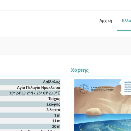
Αρχική
Ελλ
Χάρτης
Δαίδαλος
Αγία Πελαγία Ηρακλείου
35° 24’ 33.2’’ Ν / 25° 01’ 23.3’’ Ε
Τοίχος
Σκάφος
3 λεπτά
1 m
11 m
20 m